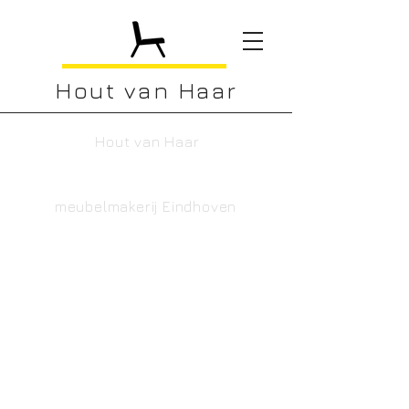
Hout van Haar
Hout van Haar
Contact
meubelmakerij Eindhoven